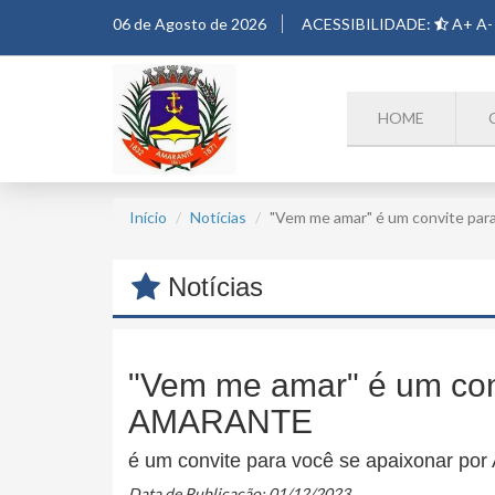
06 de Agosto de 2026
ACESSIBILIDADE:
A+
A-
HOME
Início
Notícias
"Vem me amar" é um convite pa
Notícias
"Vem me amar" é um conv
AMARANTE
é um convite para você se apaixonar p
Data de Publicação: 01/12/2023