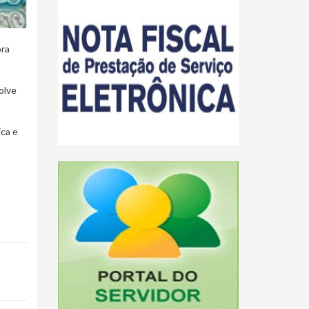
ora
olve
ica e