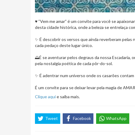
♥️ “Vem me amar” é um convite para você se apaixona
desta cidade histórica, onde a beleza se entrelaça co
✨ É descobrir os versos que ainda reverberam pelas r
cada pedaço deste lugar único.
🌅É se aventurar pelos degraus da nossa Escadaria, o
pela nostalgia poética de cada pôr-do-sol.
✨ É adentrar num universo onde os casarões contam a
É um convite para se deixar levar pela magia de AM
Clique aqui
e saiba mais.
Tweet
Facebook
WhatsApp