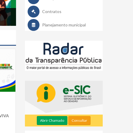
AVISO DE ABERTURA DE LICITAÇÃO - 
Contratos
PMA/PI.
Planejamento municipal
VIVA
Abrir Chamado
Consultar