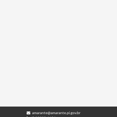
amarante@amarante.pi.gov.br