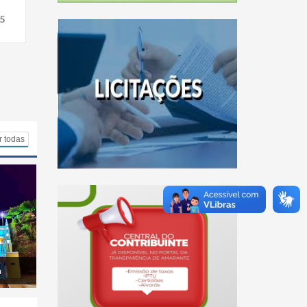
5
r todas
a