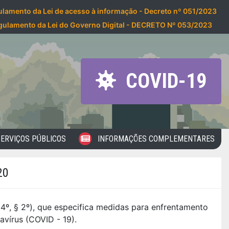
lamento da Lei de acesso à informação - Decreto nº 051/2023
gulamento da Lei do Governo Digital - DECRETO Nº 053/2023
COVID-19
ERVIÇOS PÚBLICOS
INFORMAÇÕES COMPLEMENTARES
20
4º, § 2º), que especifica medidas para enfrentamento
vírus (COVID - 19).