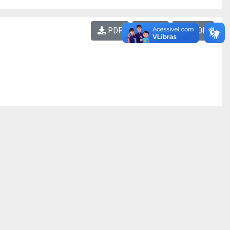
PDF
XLS
JSON