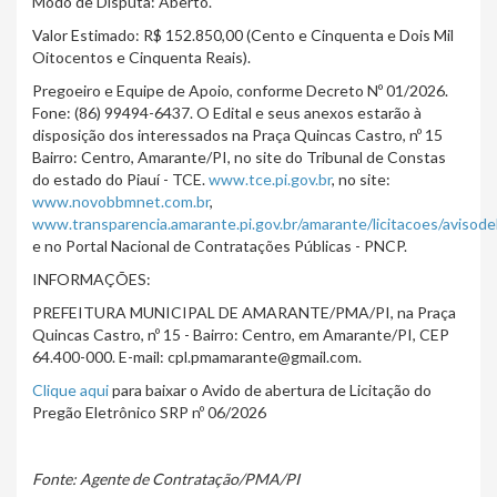
Modo de Disputa: Aberto.
Valor Estimado: R$ 152.850,00 (Cento e Cinquenta e Dois Mil
Oitocentos e Cinquenta Reais).
Pregoeiro e Equipe de Apoio, conforme Decreto Nº 01/2026.
Fone: (86) 99494-6437. O Edital e seus anexos estarão à
disposição dos interessados na Praça Quincas Castro, nº 15
Bairro: Centro, Amarante/PI, no site do Tribunal de Constas
do estado do Piauí - TCE.
www.tce.pi.gov.br
, no site:
www.novobbmnet.com.br
,
www.transparencia.amarante.pi.gov.br/amarante/licitacoes/avisodel
e no Portal Nacional de Contratações Públicas - PNCP.
INFORMAÇÕES:
PREFEITURA MUNICIPAL DE AMARANTE/PMA/PI, na Praça
Quincas Castro, nº 15 - Bairro: Centro, em Amarante/PI, CEP
64.400-000. E-mail: cpl.pmamarante@gmail.com.
Clique aqui
para baixar o Avido de abertura de Licitação do
Pregão Eletrônico SRP nº 06/2026
Fonte: Agente de Contratação/PMA/PI