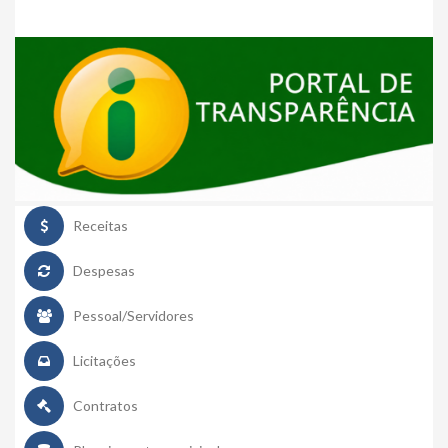
Receitas
Despesas
Pessoal/Servidores
Licitações
Contratos